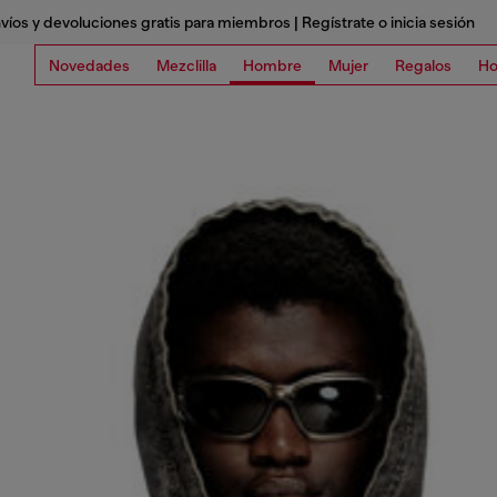
víos y devoluciones gratis para miembros | Regístrate o inicia sesión
Novedades
Mezclilla
Hombre
Mujer
Regalos
Ho