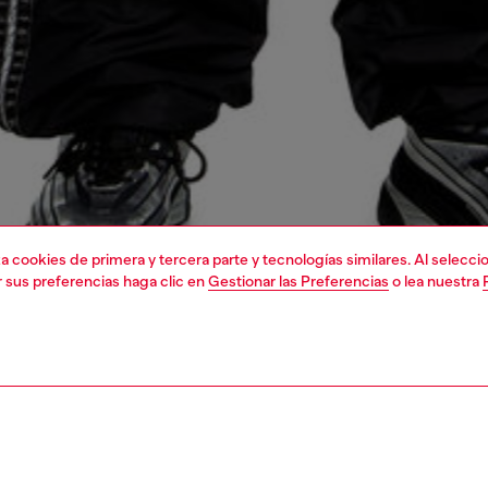
liza cookies de primera y tercera parte y tecnologías similares. Al selec
r sus preferencias haga clic en
Gestionar las Preferencias
o lea nuestra
1 | 6
as
bolsas cruzadas