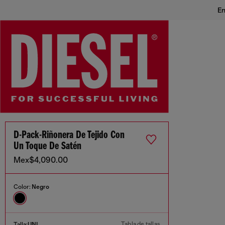
En
D-Pack-Riñonera De Tejido Con
Un Toque De Satén
Mex$4,090.00
Color:
Negro
Tabla de tallas
Talla:
UNI