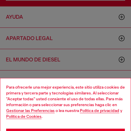
AYUDA
APARTADO LEGAL
EL MUNDO DE DIESEL
CORPORATIVO
Para ofrecerle una mejor experiencia, este sitio utiliza cookies de
primera y tercera parte y tecnologías similares. Al seleccionar
"Aceptar todas" usted consiente el uso de todas ellas. Para más
Choose your location
información o para seleccionar sus preferencias haga clic en
Gestionar las Preferencias
o lea nuestra
Política de privacidad
y
You are currently browsing México website, but it seems you
Política de Cookies
.
may be based in United States
Country: MX
Language: ES