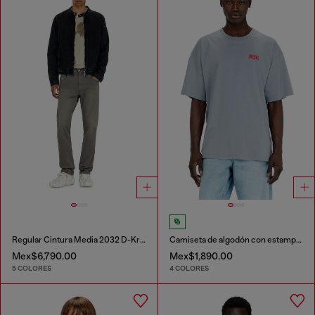
Regular Cintura Media 2032 D-Krooley-BW Joggjeans®
Camiseta de algodón con estampado Diesel Biscotto
Mex$6,790.00
Mex$1,890.00
5 COLORES
4 COLORES