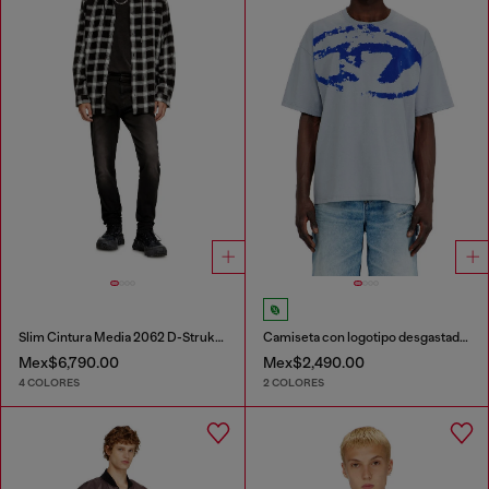
Slim Cintura Media 2062 D-Strukt Joggjeans®
Camiseta con logotipo desgastado en relieve
Mex$6,790.00
Mex$2,490.00
4 COLORES
2 COLORES