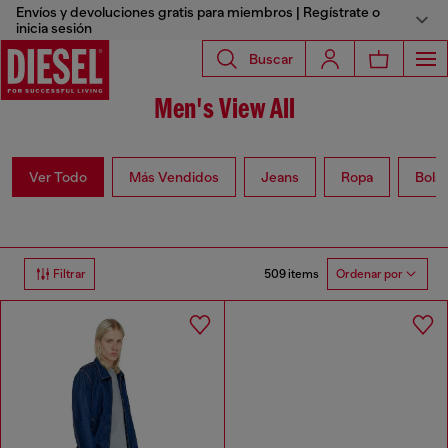
Envíos y devoluciones gratis para miembros | Regístrate o
inicia sesión
Buscar
Hombre
Men's View All
Ver Todo
Más Vendidos
Jeans
Ropa
Bols
509 items
Filtrar
Ordenar por