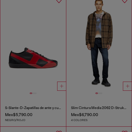
S-Slante-D-Zapatillas de ante y cuero con logotipo D
Slim Cintura Media 2062 D-Strukt Joggjeans®
Mex$5,790.00
Mex$6,790.00
NEGRO/ROJO
4 COLORES