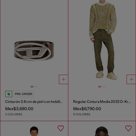
PRE-ORDER
Cinturón 3.9 cm de piel con hebilla en D
Regular Cintura Media 2032 D-Krooley-BW Joggjeans®
Mex$3,690.00
Mex$6,790.00
3 COLORES
5 COLORES