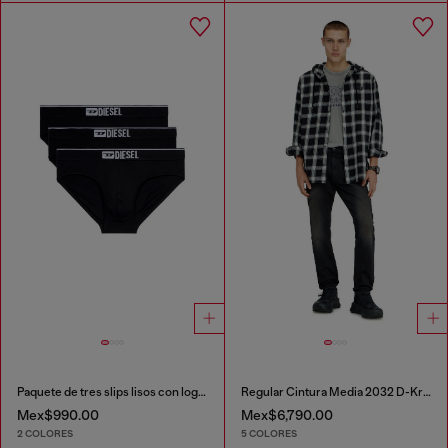
Paquete de tres slips lisos con logotipo
Regular Cintura Media 2032 D-Krooley-BW Joggjeans®
Mex$990.00
Mex$6,790.00
2 COLORES
5 COLORES