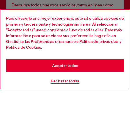
Descubre todos nuestros servicios, tanto en línea como
en la tienda.
Para ofrecerle una mejor experiencia, este sitio utiliza cookies de
primera y tercera parte y tecnologías similares. Al seleccionar
"Aceptar todas" usted consiente el uso de todas ellas. Para más
Choose your location
Descubre más
información o para seleccionar sus preferencias haga clic en
Gestionar las Preferencias
o lea nuestra
Política de privacidad
y
You are currently browsing México website, but it seems you
Política de Cookies
.
may be based in United States
AYUDA
Stay in México
Aceptar todas
Go to United States
Rechazar todas
APARTADO LEGAL
EL MUNDO DE DIESEL
CORPORATIVO