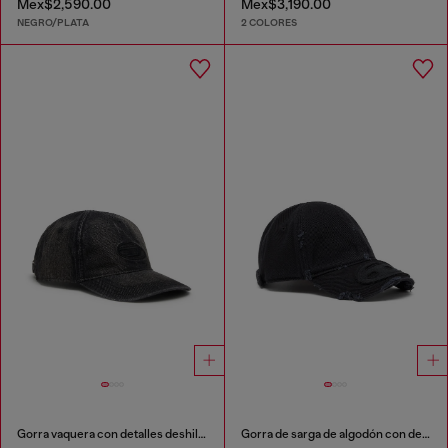
Mex$2,590.00
Mex$3,190.00
NEGRO/PLATA
2 COLORES
Gorra vaquera con detalles deshilachados y logotipo bordado.
Gorra de sarga de algodón con detalles desgastados