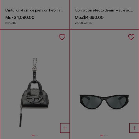
Cinturón 4 cm de piel con hebilla ovalada D
Gorro con efecto denim y atrevido detalle de parche
Mex$4,090.00
Mex$4,690.00
NEGRO
2 COLORES