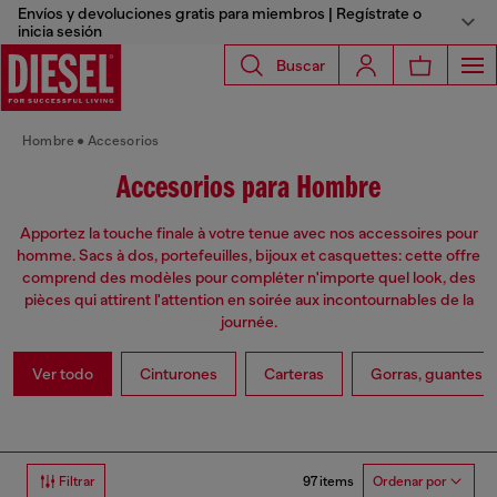
Envíos y devoluciones gratis para miembros | Regístrate o
inicia sesión
Buscar
Hombre
Accesorios
Accesorios para Hombre
Apportez la touche finale à votre tenue avec nos accessoires pour
homme. Sacs à dos, portefeuilles, bijoux et casquettes: cette offre
comprend des modèles pour compléter n'importe quel look, des
pièces qui attirent l'attention en soirée aux incontournables de la
journée.
Ver todo
Cinturones
Carteras
Gorras, guantes y
97 items
Filtrar
Ordenar por