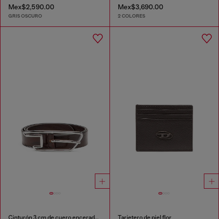
Mex$2,590.00
Mex$3,690.00
GRIS OSCURO
2 COLORES
Cinturón 3 cm de cuero encerado con hebilla D-logo
Tarjetero de piel flor