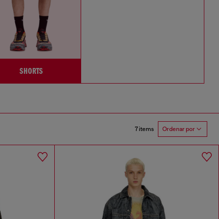
SHORTS
7 items
Ordenar por