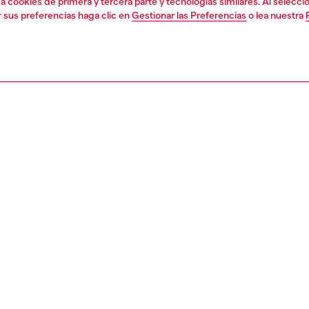
liza cookies de primera y tercera parte y tecnologías similares. Al selec
r sus preferencias haga clic en
Gestionar las Preferencias
o lea nuestra
Únete ahora
Encuentra una tie
DO LEGAL
EL MUNDO DE DIESEL
cookie
Acerca de Diesel
 sobre datos personales
Sostenibilidad
 venta
Trabaja con nosotros
 de uso
OTB Foundation
devolución