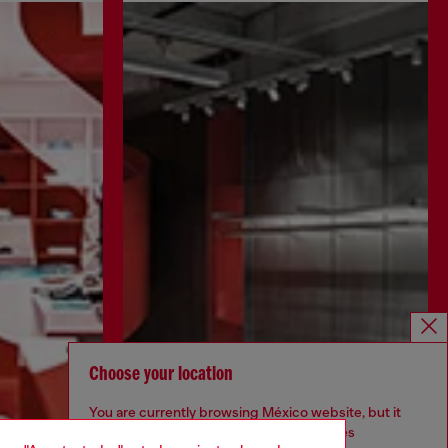
Choose your location
You are currently browsing México website, but it
seems you may be based in United States