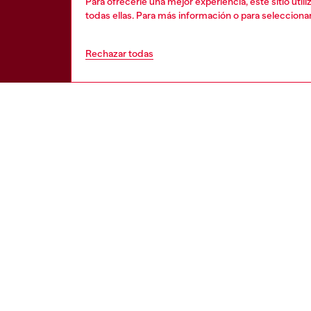
Para ofrecerle una mejor experiencia, este sitio uti
todas ellas. Para más información o para selecciona
Rechazar todas
AYUDA
APARTA
Ver todo
Política de 
Estado de la orden
Información
Envíos
Términos de
Devoluciones
Condiciones
Envíanos un mensaje
Política de 
Verificación de autenticidad