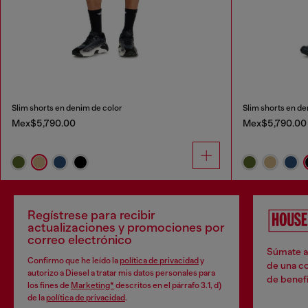
Slim shorts en denim de color
Slim shorts en de
Mex$5,790.00
Mex$5,790.00
Regístrese para recibir
actualizaciones y promociones por
correo electrónico
Súmate a 
Confirmo que he leído la
política de privacidad
y
de una co
autorizo a Diesel a tratar mis datos personales para
de benefi
los fines de
Marketing*
descritos en el párrafo 3.1, d)
de la
política de privacidad
.