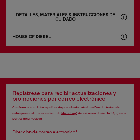
DETALLES, MATERIALES & INSTRUCCIONES DE
CUIDADO
HOUSE OF DIESEL
Regístrese para recibir actualizaciones y
promociones por correo electrónico
Confirmo que he leído la
política de privacidad
y autorizo a Diesel a tratar mis
datos personales para los fines de
Marketing*
descritos en el párrafo 3.1, d) de la
política de privacidad
.
Dirección de correo electrónico*