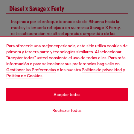
Diesel x Savage x Fenty
Inspirada por el enfoque iconoclasta de Rihanna hacia la
moda y la lencería reflejado en su marca Savage X Fenty,
esta colaboración resalta el aprecio compartido de las
marcas por la inclusión y el amor propio sin complejos.
Siluetas que van desde bustiers hasta bikinis de tiras
Para ofrecerle una mejor experiencia, este sitio utiliza cookies de
finas, medias altas hasta el muslo, teddies, sujetadores y
primera y tercera parte y tecnologías similares. Al seleccionar
braguitas, camisetas y pantalones cortos.
"Aceptar todas" usted consiente el uso de todas ellas. Para más
Choose your location
información o para seleccionar sus preferencias haga clic en
Gestionar las Preferencias
o lea nuestra
Política de privacidad
y
You are currently browsing México website, but it seems you
Política de Cookies
.
may be based in United States
Stay in México
Aceptar todas
Go to United States
True Diesel
Rechazar todas