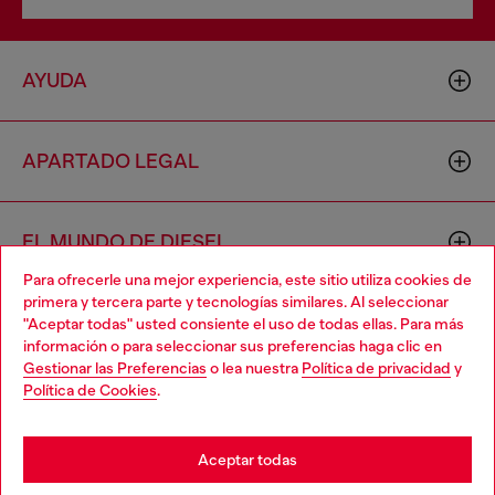
AYUDA
APARTADO LEGAL
EL MUNDO DE DIESEL
Para ofrecerle una mejor experiencia, este sitio utiliza cookies de
primera y tercera parte y tecnologías similares. Al seleccionar
CORPORATIVO
"Aceptar todas" usted consiente el uso de todas ellas. Para más
Choose your location
información o para seleccionar sus preferencias haga clic en
Gestionar las Preferencias
o lea nuestra
Política de privacidad
y
You are currently browsing México website, but it seems you
Política de Cookies
.
may be based in United States
Stay in México
Aceptar todas