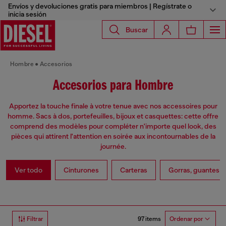
Envíos y devoluciones gratis para miembros | Regístrate o
inicia sesión
Buscar
Hombre
Accesorios
Accesorios para Hombre
Apportez la touche finale à votre tenue avec nos accessoires pour
homme. Sacs à dos, portefeuilles, bijoux et casquettes: cette offre
comprend des modèles pour compléter n'importe quel look, des
pièces qui attirent l'attention en soirée aux incontournables de la
journée.
Ver todo
Cinturones
Carteras
Gorras, guantes y
97 items
Filtrar
Ordenar por