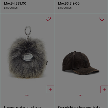
Mex$4,839.00
Mex$3,819.00
2 COLORES
2 COLORES
Llavero peludo con colgante
Gorra de béisbol en sarga de algodón lavada