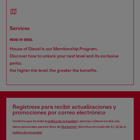
services
HOUSE OF DIESEL
House of Diesel is our Membership Program.
Discover how to unlock your next level and its exclusive
perks:
the higher the level, the greater the benefits.
Regístrese para recibir actualizaciones y
promociones por correo electrónico
Confirmo que he leído la
política de privacidad
y autorizo a Diesel a tratar mis
datos personales para los fines de
Marketing*
descritos en el párrafo 3.1, d) de la
política de privacidad
.