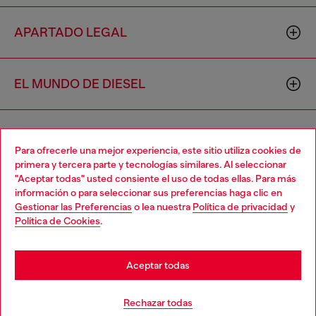
APARTADO LEGAL
EL MUNDO DE DIESEL
CORPORATIVO
Para ofrecerle una mejor experiencia, este sitio utiliza cookies de
primera y tercera parte y tecnologías similares. Al seleccionar
"Aceptar todas" usted consiente el uso de todas ellas. Para más
Choose your location
información o para seleccionar sus preferencias haga clic en
Gestionar las Preferencias
o lea nuestra
Política de privacidad
y
You are currently browsing México website, but it seems you
Política de Cookies
.
may be based in United States
Country: MX
Language: ES
Stay in México
Aceptar todas
Copyright © 2026 Diesel SpA - Todos los derechos reservados -
Go to United States
Rechazar todas
VAT 00642650246 -
v10.9.10