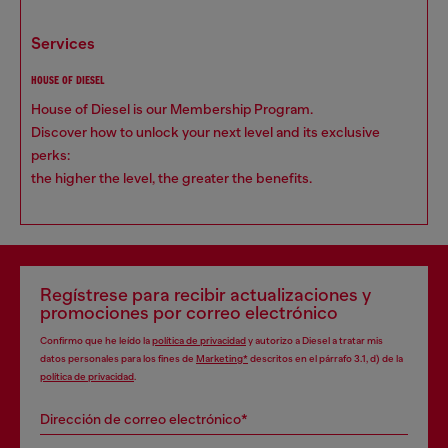
services
HOUSE OF DIESEL
House of Diesel is our Membership Program.
Discover how to unlock your next level and its exclusive
perks:
the higher the level, the greater the benefits.
Regístrese para recibir actualizaciones y
promociones por correo electrónico
Confirmo que he leído la
política de privacidad
y autorizo a Diesel a tratar mis
datos personales para los fines de
Marketing*
descritos en el párrafo 3.1, d) de la
política de privacidad
.
Dirección de correo electrónico*