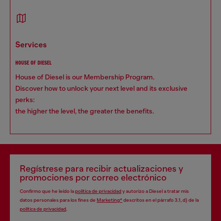
services
HOUSE OF DIESEL
House of Diesel is our Membership Program.
Discover how to unlock your next level and its exclusive
perks:
the higher the level, the greater the benefits.
Regístrese para recibir actualizaciones y
promociones por correo electrónico
Confirmo que he leído la
política de privacidad
y autorizo a Diesel a tratar mis
datos personales para los fines de
Marketing*
descritos en el párrafo 3.1, d) de la
política de privacidad
.