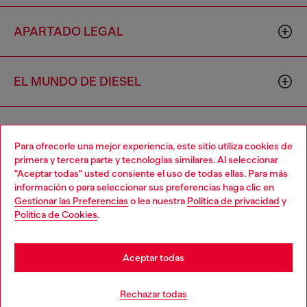
APARTADO LEGAL
EL MUNDO DE DIESEL
CORPORATIVO
Para ofrecerle una mejor experiencia, este sitio utiliza cookies de
primera y tercera parte y tecnologías similares. Al seleccionar
"Aceptar todas" usted consiente el uso de todas ellas. Para más
Choose your location
información o para seleccionar sus preferencias haga clic en
Gestionar las Preferencias
o lea nuestra
Política de privacidad
y
You are currently browsing México website, but it seems you
Política de Cookies
.
may be based in United States
Country: MX
Language: ES
Stay in México
Aceptar todas
Copyright © 2026 Diesel SpA - Todos los derechos reservados -
Go to United States
Rechazar todas
VAT 00642650246 -
v10.9.10