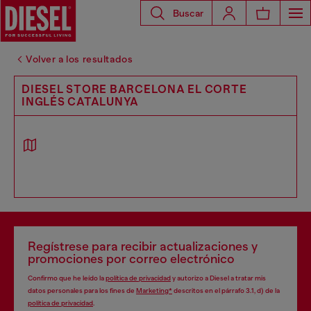
Buscar
Volver a los resultados
DIESEL STORE BARCELONA EL CORTE
INGLÉS CATALUNYA
Regístrese para recibir actualizaciones y
promociones por correo electrónico
Confirmo que he leído la
política de privacidad
y autorizo a Diesel a tratar mis
datos personales para los fines de
Marketing*
descritos en el párrafo 3.1, d) de la
política de privacidad
.