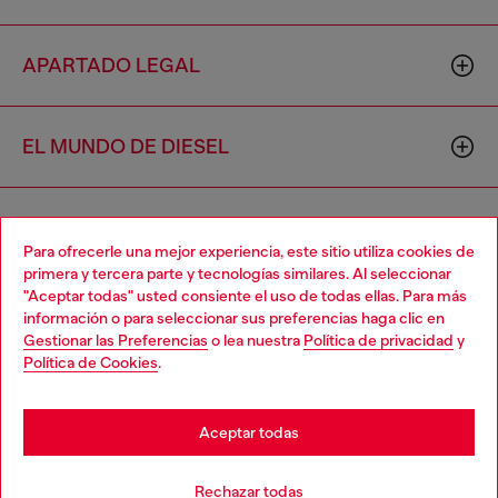
APARTADO LEGAL
EL MUNDO DE DIESEL
CORPORATIVO
Para ofrecerle una mejor experiencia, este sitio utiliza cookies de
primera y tercera parte y tecnologías similares. Al seleccionar
"Aceptar todas" usted consiente el uso de todas ellas. Para más
Choose your location
información o para seleccionar sus preferencias haga clic en
Gestionar las Preferencias
o lea nuestra
Política de privacidad
y
You are currently browsing México website, but it seems you
Política de Cookies
.
may be based in United States
Country: MX
Language: ES
Stay in México
Aceptar todas
Copyright © 2026 Diesel SpA - Todos los derechos reservados -
Go to United States
Rechazar todas
VAT 00642650246 -
v10.9.10