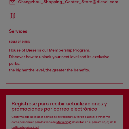
Changzhou_Shopping_Center_Store@diesel.com
services
HOUSE OF DIESEL
House of Diesel is our Membership Program.
Discover how to unlock your next level and its exclusive
perks:
the higher the level, the greater the benefits.
Regístrese para recibir actualizaciones y
promociones por correo electrónico
Confirmo que he leído la
política de privacidad
y autorizo a Diesel a tratar mis
datos personales para los fines de
Marketing*
descritos en el párrafo 3.1, d) de la
política de privacidad
.