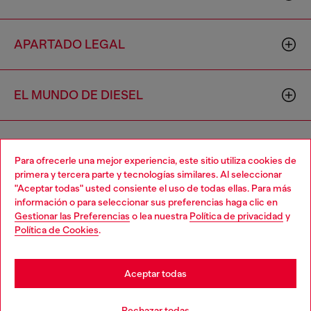
APARTADO LEGAL
EL MUNDO DE DIESEL
CORPORATIVO
Para ofrecerle una mejor experiencia, este sitio utiliza cookies de
primera y tercera parte y tecnologías similares. Al seleccionar
"Aceptar todas" usted consiente el uso de todas ellas. Para más
Choose your location
información o para seleccionar sus preferencias haga clic en
Gestionar las Preferencias
o lea nuestra
Política de privacidad
y
You are currently browsing México website, but it seems you
Política de Cookies
.
may be based in United States
Country: MX
Language: ES
Stay in México
Aceptar todas
Copyright © 2026 Diesel SpA - Todos los derechos reservados -
Go to United States
Rechazar todas
VAT 00642650246 -
v10.9.10