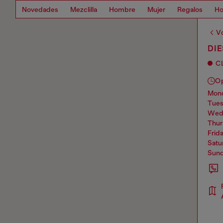
Novedades
Mezclilla
Hombre
Mujer
Regalos
Ho
Vo
DIE
C
O
mo
tue
we
thu
frid
sat
sun