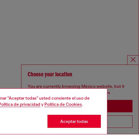
Choose your location
You are currently browsing México website, but it
seems you may be based in United States
cionar "Aceptar todas" usted consiente el uso de
Política de privacidad
y
Política de Cookies
.
Stay in México
Aceptar todas
Go to United States