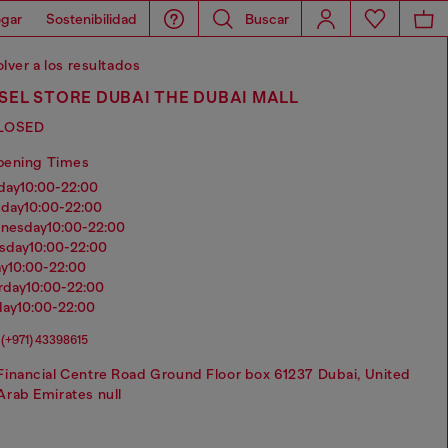
gar
Sostenibilidad
Buscar
lver a los resultados
SEL STORE DUBAI THE DUBAI MALL
LOSED
pening Times
nday
10:00-22:00
sday
10:00-22:00
dnesday
10:00-22:00
rsday
10:00-22:00
ay
10:00-22:00
urday
10:00-22:00
day
10:00-22:00
(+971) 43398615
Financial Centre Road Ground Floor box 61237 Dubai, United
Arab Emirates null