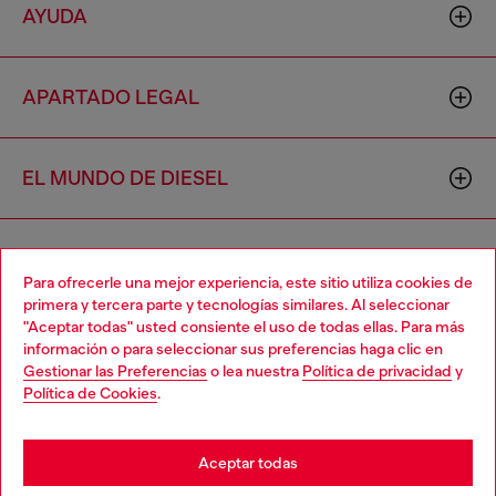
AYUDA
APARTADO LEGAL
EL MUNDO DE DIESEL
CORPORATIVO
Para ofrecerle una mejor experiencia, este sitio utiliza cookies de
primera y tercera parte y tecnologías similares. Al seleccionar
"Aceptar todas" usted consiente el uso de todas ellas. Para más
Choose your location
información o para seleccionar sus preferencias haga clic en
Gestionar las Preferencias
o lea nuestra
Política de privacidad
y
You are currently browsing México website, but it seems you
Política de Cookies
.
may be based in United States
Country: MX
Language: ES
Stay in México
Aceptar todas