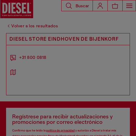
Buscar
Volver a los resultados
DIESEL STORE EINDHOVEN DE BIJENKORF
+31 800 0818
Regístrese para recibir actualizaciones y
promociones por correo electrónico
Confirmo que he leído la
política de privacidad
y autorizo a Diesel a tratar mis
datos personales para los fines de
Marketing*
descritos en el párrafo 3.1, d) de la