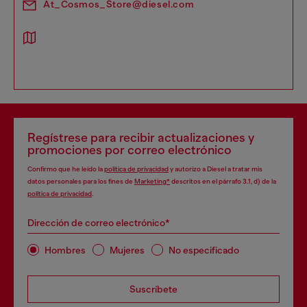
At_Cosmos_Store@diesel.com
Regístrese para recibir actualizaciones y
promociones por correo electrónico
Confirmo que he leído la
política de privacidad
y autorizo a Diesel a tratar mis
datos personales para los fines de
Marketing*
descritos en el párrafo 3.1, d) de la
política de privacidad
.
Dirección de correo electrónico*
Hombres
Mujeres
No especificado
Suscríbete