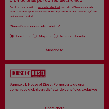
promociones por correo electrónico
Confirmo que he leído la
política de privacidad
y autorizo a Diesel a tratar mis
datos personales para los fines de
Marketing*
descritos en el párrafo 3.1, d) de la
política de privacidad
.
Dirección de correo electrónico*
Hombres
Mujeres
No especificado
Suscríbete
Súmate a la House of Diesel. Forma parte de una
comunidad global para disfrutar de beneficios exclusivos.
Únete ahora