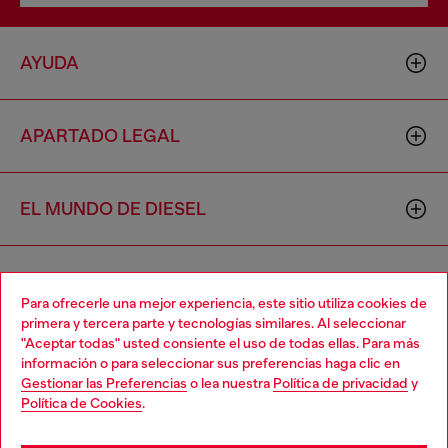
AYUDA
APARTADO LEGAL
EL MUNDO DE DIESEL
CORPORATIVO
Para ofrecerle una mejor experiencia, este sitio utiliza cookies de
primera y tercera parte y tecnologías similares. Al seleccionar
"Aceptar todas" usted consiente el uso de todas ellas. Para más
Choose your location
información o para seleccionar sus preferencias haga clic en
Gestionar las Preferencias
o lea nuestra
Política de privacidad
y
You are currently browsing México website, but it seems you
Política de Cookies
.
may be based in United States
Country: MX
Language: ES