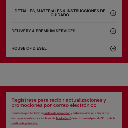
DETALLES, MATERIALES & INSTRUCCIONES DE
CUIDADO
DELIVERY & PREMIUM SERVICES
HOUSE OF DIESEL
Regístrese para recibir actualizaciones y
promociones por correo electrónico
Confirmo que he leído la
política de privacidad
y autorizo a Diesel a tratar mis
datos personales para los fines de
Marketing*
descritos en el párrafo 3.1, d) de la
política de privacidad
.