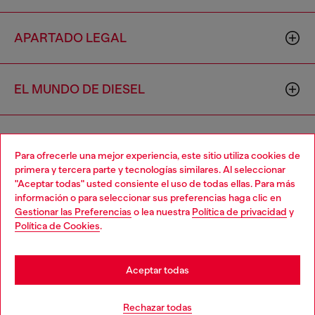
APARTADO LEGAL
EL MUNDO DE DIESEL
CORPORATIVO
Para ofrecerle una mejor experiencia, este sitio utiliza cookies de
primera y tercera parte y tecnologías similares. Al seleccionar
"Aceptar todas" usted consiente el uso de todas ellas. Para más
Choose your location
información o para seleccionar sus preferencias haga clic en
Gestionar las Preferencias
o lea nuestra
Política de privacidad
y
You are currently browsing México website, but it seems you
Política de Cookies
.
may be based in United States
Country: MX
Language: ES
Stay in México
Aceptar todas
Copyright © 2026 Diesel SpA - Todos los derechos reservados -
Go to United States
Rechazar todas
VAT 00642650246 -
v10.9.10