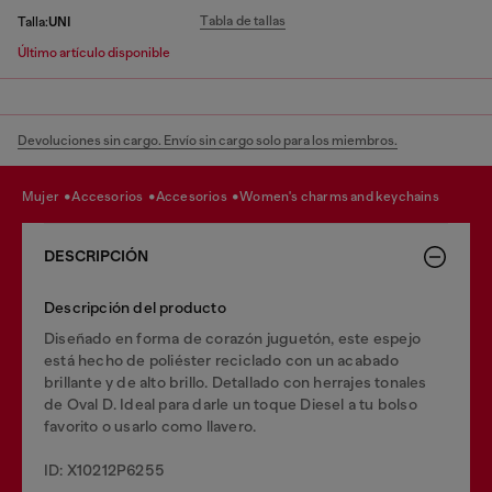
Tabla de tallas
Talla:
UNI
Último artículo disponible
Devoluciones sin cargo. Envío sin cargo solo para los miembros.
mujer
accesorios
accesorios
women's charms and keychains
DESCRIPCIÓN
Descripción del producto
Diseñado en forma de corazón juguetón, este espejo
está hecho de poliéster reciclado con un acabado
brillante y de alto brillo. Detallado con herrajes tonales
de Oval D. Ideal para darle un toque Diesel a tu bolso
favorito o usarlo como llavero.
ID: X10212P6255