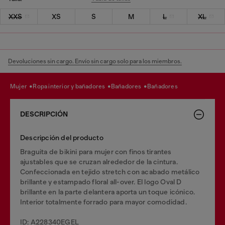
XXS
XS
S
M
L
XL
Devoluciones sin cargo. Envío sin cargo solo para los miembros.
mujer
ropa interior y bañadores
bañadores
bañadores
DESCRIPCIÓN
Descripción del producto
Braguita de bikini para mujer con finos tirantes
ajustables que se cruzan alrededor de la cintura.
Confeccionada en tejido stretch con acabado metálico
brillante y estampado floral all-over. El logo Oval D
brillante en la parte delantera aporta un toque icónico.
Interior totalmente forrado para mayor comodidad.
ID: A228340EGEL