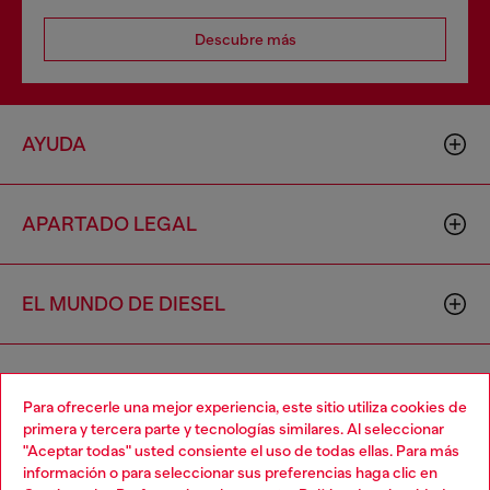
Descubre más
AYUDA
APARTADO LEGAL
EL MUNDO DE DIESEL
CORPORATIVO
Para ofrecerle una mejor experiencia, este sitio utiliza cookies de
primera y tercera parte y tecnologías similares. Al seleccionar
"Aceptar todas" usted consiente el uso de todas ellas. Para más
Choose your location
información o para seleccionar sus preferencias haga clic en