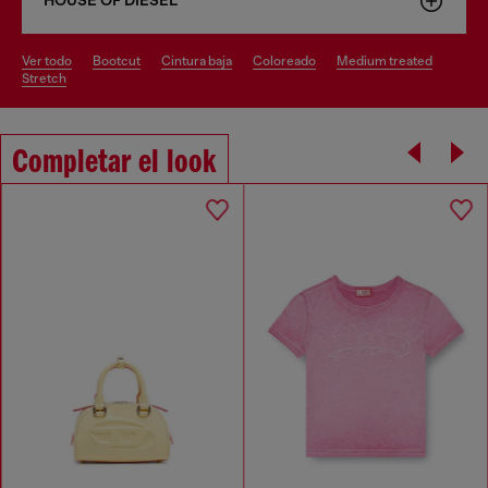
HOUSE OF DIESEL
ver todo
bootcut
cintura baja
coloreado
medium treated
stretch
Completar el look