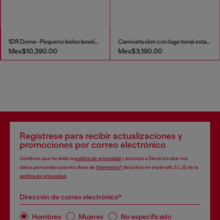
1DR Dome -Pequeño bolso bowling de cuero
Camiseta slim con logo tonal estampado
Mex$10,390.00
Mex$3,190.00
Regístrese para recibir actualizaciones y
promociones por correo electrónico
Confirmo que he leído la
política de privacidad
y autorizo a Diesel a tratar mis
datos personales para los fines de
Marketing*
descritos en el párrafo 3.1, d) de la
política de privacidad
.
Dirección de correo electrónico*
Hombres
Mujeres
No especificado