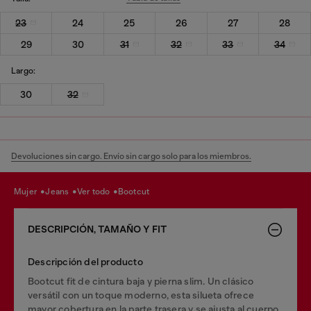
23
24
25
26
27
28
29
30
31
32
33
34
Largo:
30
32
Devoluciones sin cargo. Envío sin cargo solo para los miembros.
mujer
jeans
ver todo
bootcut
DESCRIPCIÓN, TAMAÑO Y FIT
Descripción del producto
Bootcut fit de cintura baja y pierna slim. Un clásico
versátil con un toque moderno, esta silueta ofrece
mayor cobertura en la parte trasera y se ajusta al cuerpo