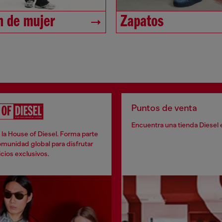
 de mujer
Zapatos
Puntos de venta
Encuentra una tienda Diesel 
la House of Diesel. Forma parte
munidad global para disfrutar
cios exclusivos.