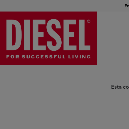
En
Pantalones Niño
Esta co