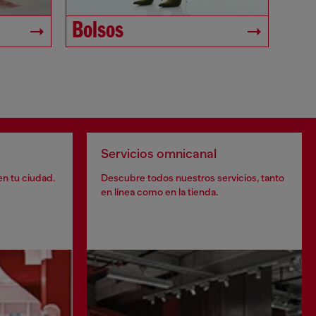
Bolsos
Servicios omnicanal
en tu ciudad.
Descubre todos nuestros servicios, tanto
en línea como en la tienda.