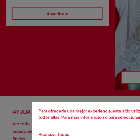
Suscríbete
Para ofrecerle una mejor experiencia, este sitio uti
AYUDA
APARTA
todas ellas. Para más información o para selecciona
Ver todo
Política de 
Estado de la orden
Información
Rechazar todas
Envíos
Términos de