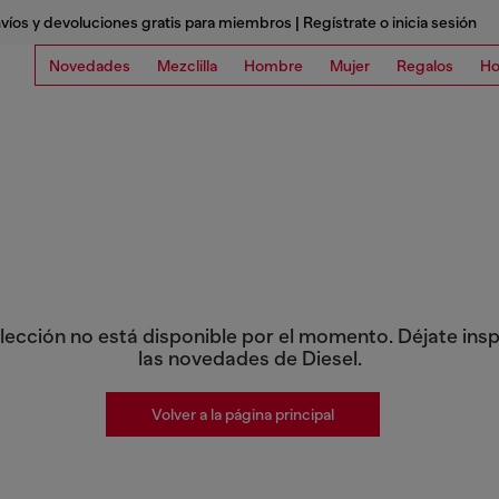
víos y devoluciones gratis para miembros | Regístrate o inicia sesión
Novedades
Mezclilla
Hombre
Mujer
Regalos
Ho
lección no está disponible por el momento. Déjate insp
las novedades de Diesel.
Volver a la página principal