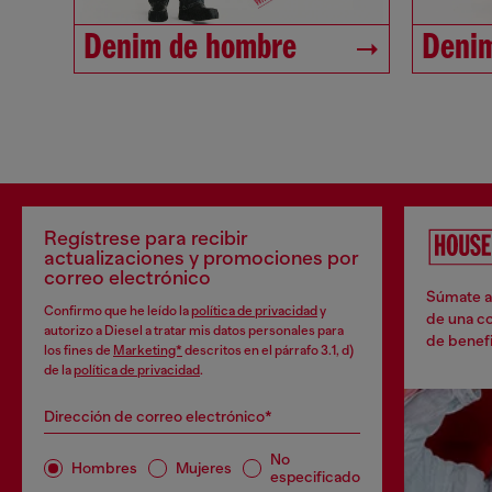
Denim de hombre
Denim
Regístrese para recibir
actualizaciones y promociones por
correo electrónico
Súmate a 
Confirmo que he leído la
política de privacidad
y
de una co
autorizo a Diesel a tratar mis datos personales para
de benefi
los fines de
Marketing*
descritos en el párrafo 3.1, d)
de la
política de privacidad
.
Dirección de correo electrónico*
No
Hombres
Mujeres
especificado