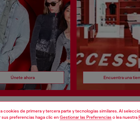
Únete ahora
Encuentra una tie
liza cookies de primera y tercera parte y tecnologías similares. Al selec
DO LEGAL
EL MUNDO DE DIESEL
r sus preferencias haga clic en
Gestionar las Preferencias
o lea nuestra
cookie
Acerca de Diesel
 sobre datos personales
Sostenibilidad
 venta
Trabaja con nosotros