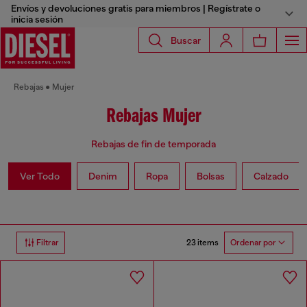
Envíos y devoluciones gratis para miembros | Regístrate o
inicia sesión
Buscar
Rebajas
Mujer
Rebajas Mujer
Rebajas de fin de temporada
Ver Todo
Denim
Ropa
Bolsas
Calzado
23 items
Filtrar
Ordenar por