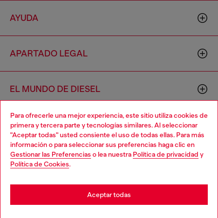
AYUDA
APARTADO LEGAL
EL MUNDO DE DIESEL
Para ofrecerle una mejor experiencia, este sitio utiliza cookies de
CORPORATIVO
primera y tercera parte y tecnologías similares. Al seleccionar
"Aceptar todas" usted consiente el uso de todas ellas. Para más
Choose your location
información o para seleccionar sus preferencias haga clic en
Gestionar las Preferencias
o lea nuestra
Política de privacidad
y
You are currently browsing México website, but it seems you
Política de Cookies
.
may be based in United States
Stay in México
Aceptar todas
Country: MX
Language: ES
Go to United States