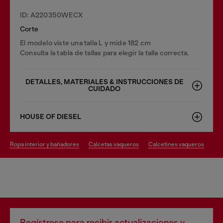
ID: A220350WECX
Corte
El modelo viste una talla L y mide 182 cm
Consulta la tabla de tallas para elegir la talla correcta.
DETALLES, MATERIALES & INSTRUCCIONES DE
CUIDADO
HOUSE OF DIESEL
ropa interior y bañadores
calcetas vaqueros
calcetines vaqueros
Regístrese para recibir actualizaciones y