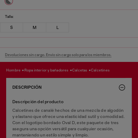
Talla:
S
M
L
Devoluciones sin cargo. Envío sin cargo solo para los miembros.
hombre
ropa interior y bañadores
calcetas
calcetines
DESCRIPCIÓN
Descripción del producto
Calcetines de canalé hechos de una mezcla de algodón
y elastano que ofrece una elasticidad sutil y comodidad.
Con el logotipo bordado Oval D, este paquete de tres
asegura una opción versátil para cualquier ocasión,
manteniendo un estilo simple y limpio.