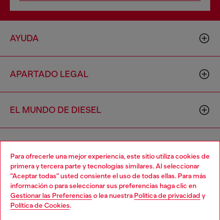
AYUDA
APARTADO LEGAL
EL MUNDO DE DIESEL
CORPORATIVO
Para ofrecerle una mejor experiencia, este sitio utiliza cookies de
primera y tercera parte y tecnologías similares. Al seleccionar
"Aceptar todas" usted consiente el uso de todas ellas. Para más
Choose your location
información o para seleccionar sus preferencias haga clic en
Gestionar las Preferencias
o lea nuestra
Política de privacidad
y
You are currently browsing México website, but it seems you
Política de Cookies
.
may be based in United States