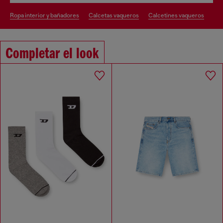
ropa interior y bañadores
calcetas vaqueros
calcetines vaqueros
Completar el look