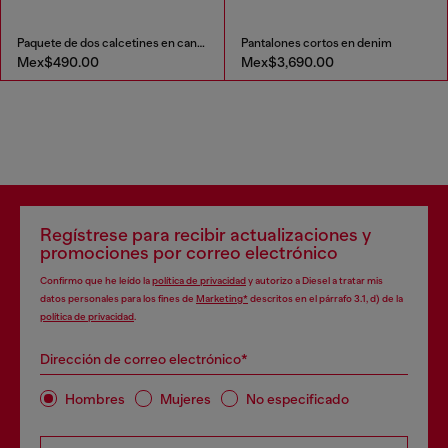
Paquete de dos calcetines en canalé lisos y veteados
Pantalones cortos en denim
Mex$490.00
Mex$3,690.00
Regístrese para recibir actualizaciones y
promociones por correo electrónico
Confirmo que he leído la
política de privacidad
y autorizo a Diesel a tratar mis
datos personales para los fines de
Marketing*
descritos en el párrafo 3.1, d) de la
política de privacidad
.
Dirección de correo electrónico*
Hombres
Mujeres
No especificado