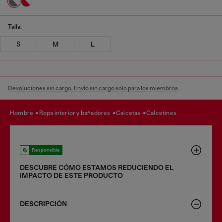
Talla:
S
M
L
Devoluciones sin cargo. Envío sin cargo solo para los miembros.
hombre
ropa interior y bañadores
calcetas
calcetines
Responsible
DESCUBRE CÓMO ESTAMOS REDUCIENDO EL
IMPACTO DE ESTE PRODUCTO
DESCRIPCIÓN