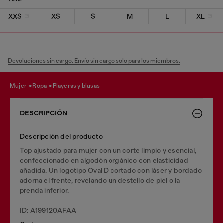
XXS
XS
S
M
L
XL
Devoluciones sin cargo. Envío sin cargo solo para los miembros.
mujer
ropa
playeras y blusas
DESCRIPCIÓN
Descripción del producto
Top ajustado para mujer con un corte limpio y esencial,
confeccionado en algodón orgánico con elasticidad
añadida. Un logotipo Oval D cortado con láser y bordado
adorna el frente, revelando un destello de piel o la
prenda inferior.
ID: A199120AFAA