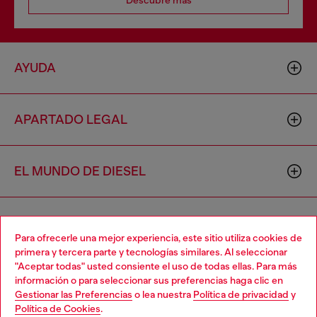
Descubre más
AYUDA
APARTADO LEGAL
EL MUNDO DE DIESEL
CORPORATIVO
Para ofrecerle una mejor experiencia, este sitio utiliza cookies de
primera y tercera parte y tecnologías similares. Al seleccionar
"Aceptar todas" usted consiente el uso de todas ellas. Para más
Choose your location
información o para seleccionar sus preferencias haga clic en
Gestionar las Preferencias
o lea nuestra
Política de privacidad
y
You are currently browsing México website, but it seems you
Política de Cookies
.
may be based in United States