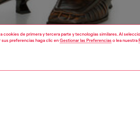
liza cookies de primera y tercera parte y tecnologías similares. Al selec
r sus preferencias haga clic en
Gestionar las Preferencias
o lea nuestra
1 | 4
playeras y blusas
PCIÓN
ción del producto
Corte
miseta para mujer está confeccionada en algodón elástico
La modelo 