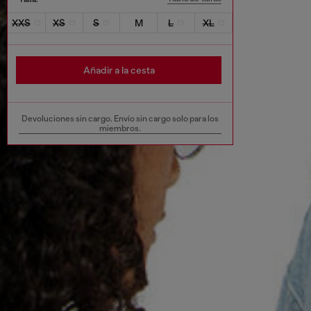
XXS
XS
S
M
L
XL
Añadir a la cesta
Devoluciones sin cargo. Envío sin cargo solo para los
miembros.