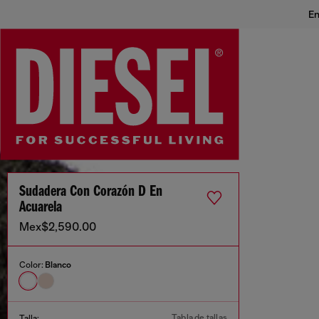
En
Sudadera Con Corazón D En
Acuarela
Mex$2,590.00
Color:
Blanco
Tabla de tallas
Talla: