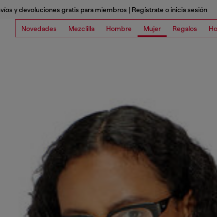
víos y devoluciones gratis para miembros | Regístrate o inicia sesión
Novedades
Mezclilla
Hombre
Mujer
Regalos
Ho