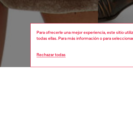
Para ofrecerle una mejor experiencia, este sitio uti
todas ellas. Para más información o para selecciona
Rechazar todas
mujer
ropa
DESCRI
Descrip
Esta ca