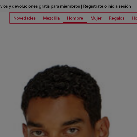
víos y devoluciones gratis para miembros | Regístrate o inicia sesión
Novedades
Mezclilla
Hombre
Mujer
Regalos
Ho