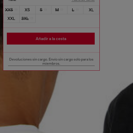
XXS
XS
S
M
L
XL
XXL
3XL
Añadir a la cesta
Devoluciones sin cargo. Envío sin cargo solo para los
miembros.