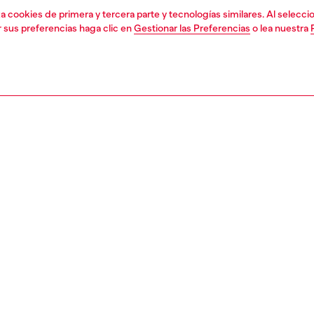
liza cookies de primera y tercera parte y tecnologías similares. Al selec
r sus preferencias haga clic en
Gestionar las Preferencias
o lea nuestra
1 | 4
a
playeras y polos
camisetas
nsible
BRE CÓMO ESTAMOS REDUCIENDO EL IMPACTO DE ESTE PRODU
PCIÓN
ción del producto
Corte