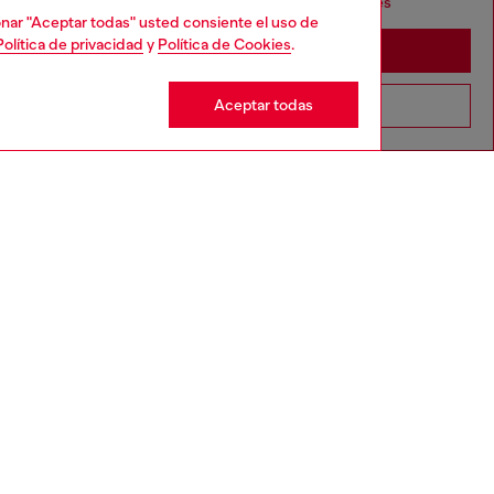
seems you may be based in United States
cionar "Aceptar todas" usted consiente el uso de
Política de privacidad
y
Política de Cookies
.
Stay in México
Aceptar todas
Go to United States
CTO