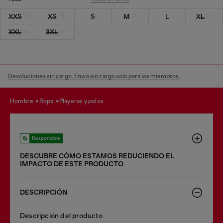
XXS
XS
S
M
L
XL
XXL
3XL
Devoluciones sin cargo. Envío sin cargo solo para los miembros.
hombre
ropa
playeras y polos
Responsible
DESCUBRE CÓMO ESTAMOS REDUCIENDO EL
IMPACTO DE ESTE PRODUCTO
DESCRIPCIÓN
Descripción del producto