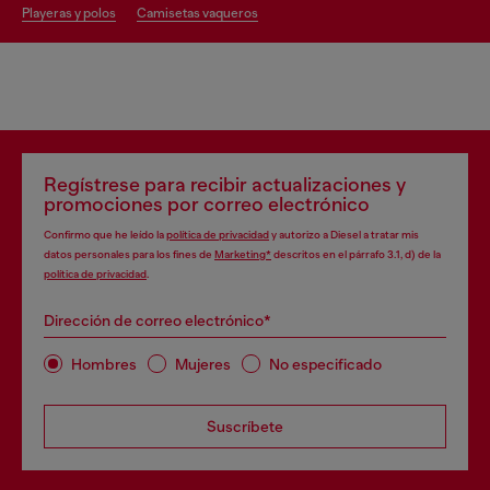
playeras y polos
camisetas vaqueros
Regístrese para recibir actualizaciones y
promociones por correo electrónico
Confirmo que he leído la
política de privacidad
y autorizo a Diesel a tratar mis
datos personales para los fines de
Marketing*
descritos en el párrafo 3.1, d) de la
política de privacidad
.
Dirección de correo electrónico*
Hombres
Mujeres
No especificado
Suscríbete