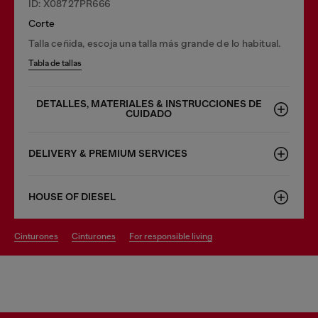
ID: X08727PR666
Corte
Talla ceñida, escoja una talla más grande de lo habitual.
Tabla de tallas
DETALLES, MATERIALES & INSTRUCCIONES DE
CUIDADO
DELIVERY & PREMIUM SERVICES
HOUSE OF DIESEL
cinturones
cinturones
for responsible living