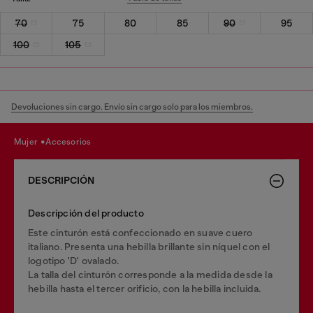
70
75
80
85
90
95
100
105
Devoluciones sin cargo. Envío sin cargo solo para los miembros.
mujer
accesorios
DESCRIPCIÓN
Descripción del producto
Este cinturón está confeccionado en suave cuero
italiano. Presenta una hebilla brillante sin níquel con el
logotipo 'D' ovalado.
La talla del cinturón corresponde a la medida desde la
hebilla hasta el tercer orificio, con la hebilla incluida.