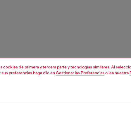
liza cookies de primera y tercera parte y tecnologías similares. Al selec
r sus preferencias haga clic en
Gestionar las Preferencias
o lea nuestra
1 | 3
orios
cinturones
cinturones