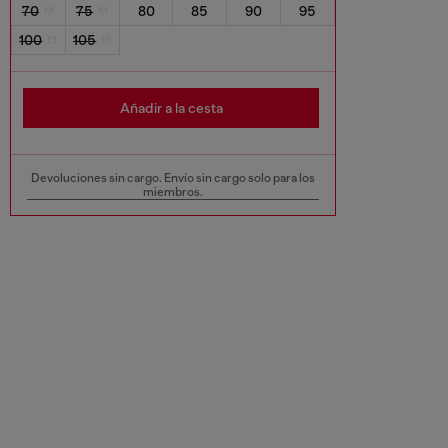
70
75
80
85
90
95
100
105
Añadir a la cesta
Devoluciones sin cargo. Envío sin cargo solo para los
miembros.