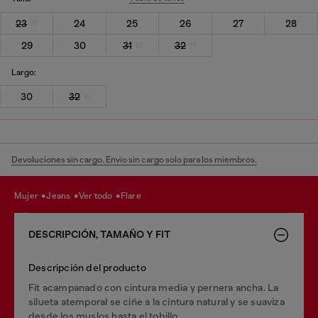
23
24
25
26
27
28
29
30
31
32
Largo:
30
32
Devoluciones sin cargo. Envío sin cargo solo para los miembros.
mujer
jeans
ver todo
flare
DESCRIPCIÓN, TAMAÑO Y FIT
Descripción del producto
Fit acampanado con cintura media y pernera ancha. La
silueta atemporal se ciñe a la cintura natural y se suaviza
desde los muslos hasta el tobillo.