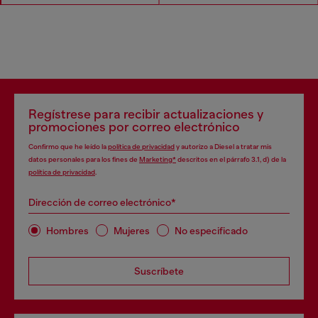
Regístrese para recibir actualizaciones y
promociones por correo electrónico
Confirmo que he leído la
política de privacidad
y autorizo a Diesel a tratar mis
datos personales para los fines de
Marketing*
descritos en el párrafo 3.1, d) de la
política de privacidad
.
Dirección de correo electrónico*
Hombres
Mujeres
No especificado
Suscríbete