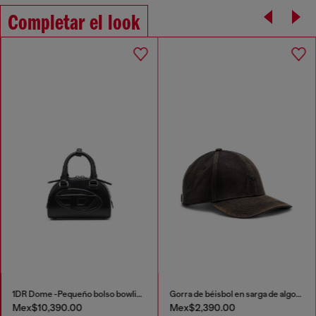
Completar el look
1DR Dome -Pequeño bolso bowling de cuero
Gorra de béisbol en sarga de algodón lavada
Mex$10,390.00
Mex$2,390.00