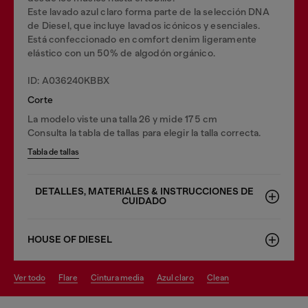
Este lavado azul claro forma parte de la selección DNA
de Diesel, que incluye lavados icónicos y esenciales.
Está confeccionado en comfort denim ligeramente
elástico con un 50% de algodón orgánico.
ID: A036240KBBX
Corte
La modelo viste una talla 26 y mide 175 cm
Consulta la tabla de tallas para elegir la talla correcta.
Tabla de tallas
DETALLES, MATERIALES & INSTRUCCIONES DE
CUIDADO
HOUSE OF DIESEL
ver todo
flare
cintura media
azul claro
clean