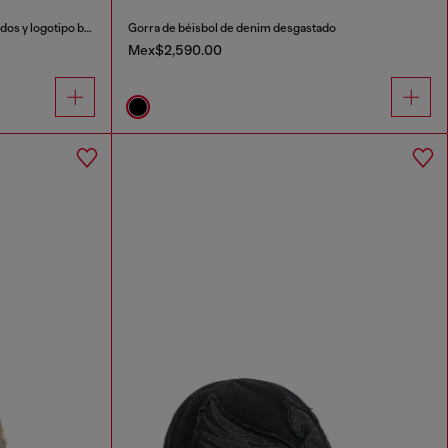
Gorra vaquera con detalles deshilachados y logotipo bordado.
Gorra de béisbol de denim desgastado
Mex$2,590.00