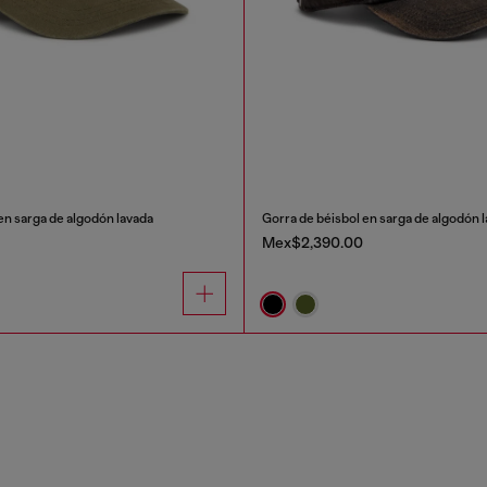
en sarga de algodón lavada
Gorra de béisbol en sarga de algodón 
Mex$2,390.00