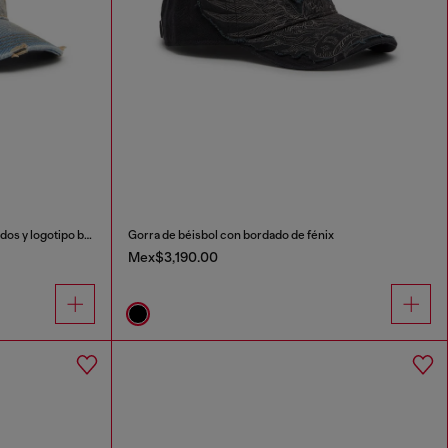
Gorra vaquera con detalles deshilachados y logotipo bordado.
Gorra de béisbol con bordado de fénix
Mex$3,190.00