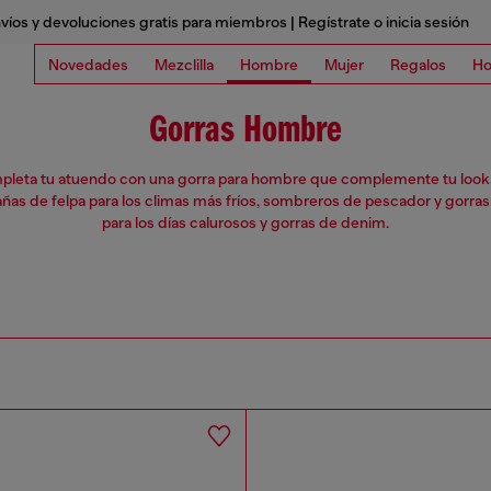
víos y devoluciones gratis para miembros | Regístrate o inicia sesión
Novedades
Mezclilla
Hombre
Mujer
Regalos
Ho
Gorras Hombre
leta tu atuendo con una gorra para hombre que complemente tu look
as de felpa para los climas más fríos, sombreros de pescador y gorras
para los días calurosos y gorras de denim.