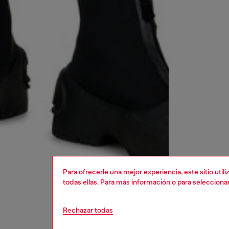
Para ofrecerle una mejor experiencia, este sitio uti
todas ellas. Para más información o para selecciona
Rechazar todas