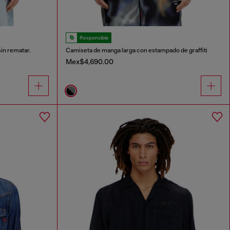
Responsible
in rematar.
Camiseta de manga larga con estampado de graffiti
Mex$4,690.00