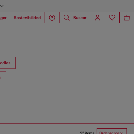
gar
Sostenibilidad
Buscar
oodies
s
25 items
Ordenar por