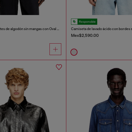
Responsible
Camiseta de tirantes de algodón sin mangas con Oval D metálico
Camiseta de lavado ácido con bordes s
Mex$2,590.00