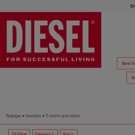
En
Best S
K
Rebajas
Hombre
T-shirts and shirts
Filtrar
Category
Size