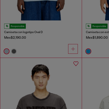
Responsible
Responsible
Camiseta con logotipo Oval D
Camiseta con est
Mex$2,190.00
Mex$1,890.00