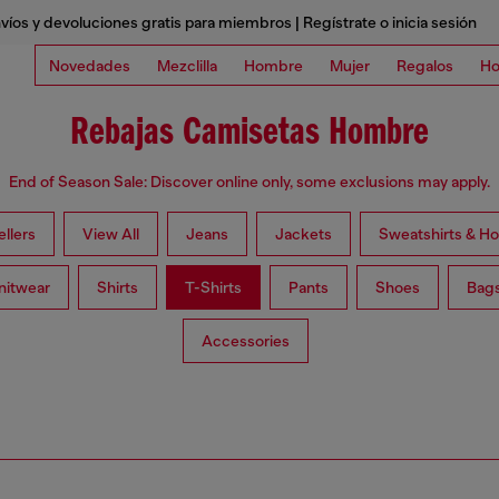
víos y devoluciones gratis para miembros | Regístrate o inicia sesión
Novedades
Mezclilla
Hombre
Mujer
Regalos
Ho
Rebajas Camisetas Hombre
End of Season Sale: Discover online only, some exclusions may apply.
ellers
View All
Jeans
Jackets
Sweatshirts & H
nitwear
Shirts
T-Shirts
Pants
Shoes
Bag
Accessories