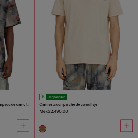
Responsible
Camiseta de algodón grueso con estampado de camuflaje
Camiseta con parche de camuflaje
Mex$2,490.00