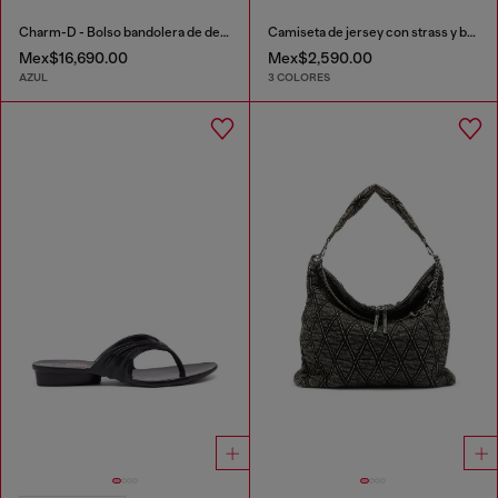
Charm-D - Bolso bandolera de denim con acabado metálico
Camiseta de jersey con strass y burnout effect
Mex$16,690.00
Mex$2,590.00
AZUL
3 COLORES