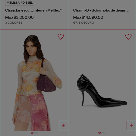
MELISSA / DIESEL
Chanclas esculturales en Melflex®
Charm-D - Bolso hobo de denim acid-wash acolchado
Mex$3,200.00
Mex$14,590.00
3 COLORES
GRIS OSCURO