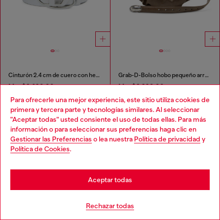
Cinturón 2.4 cm de cuero con hebilla Oval D esmaltada
Grab-D-Bolso hobo pequeño arrugado
Mex$3,690.00
Mex$8,290.00
2 COLORES
3 COLORES
Para ofrecerle una mejor experiencia, este sitio utiliza cookies de
primera y tercera parte y tecnologías similares. Al seleccionar
"Aceptar todas" usted consiente el uso de todas ellas. Para más
Que has visto
60
de 126 productos
Choose your location
información o para seleccionar sus preferencias haga clic en
Gestionar las Preferencias
o lea nuestra
Política de privacidad
y
Cargar más
You are currently browsing México website, but it seems you
Política de Cookies
.
may be based in United States
Stay in México
Aceptar todas
Regístrese para recibir actualizaciones y
promociones por correo electrónico
Go to United States
Rechazar todas
Confirmo que he leído la
política de privacidad
y autorizo a Diesel a tratar mis
datos personales para los fines de
Marketing*
descritos en el párrafo 3.1, d) de la