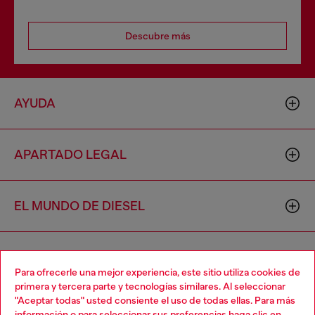
Descubre más
AYUDA
APARTADO LEGAL
EL MUNDO DE DIESEL
CORPORATIVO
Para ofrecerle una mejor experiencia, este sitio utiliza cookies de
primera y tercera parte y tecnologías similares. Al seleccionar
"Aceptar todas" usted consiente el uso de todas ellas. Para más
Choose your location
información o para seleccionar sus preferencias haga clic en