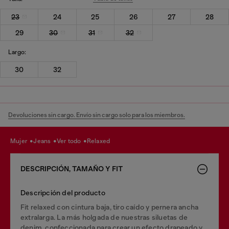
23
24
25
26
27
28
29
30
31
32
Largo:
30
32
Devoluciones sin cargo. Envío sin cargo solo para los miembros.
mujer
jeans
ver todo
relaxed
DESCRIPCIÓN, TAMAÑO Y FIT
Descripción del producto
Fit relaxed con cintura baja, tiro caído y pernera ancha
extralarga. La más holgada de nuestras siluetas de
denim, confeccionada para crear un efecto drapeado y