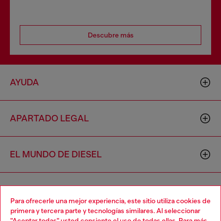
Descubre más
AYUDA
APARTADO LEGAL
EL MUNDO DE DIESEL
CORPORATIVO
Para ofrecerle una mejor experiencia, este sitio utiliza cookies de
primera y tercera parte y tecnologías similares. Al seleccionar
"Aceptar todas" usted consiente el uso de todas ellas. Para más