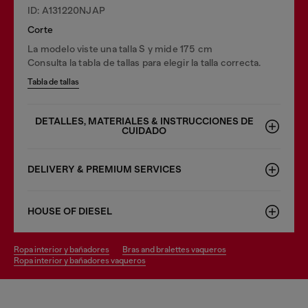
ID: A131220NJAP
Corte
La modelo viste una talla S y mide 175 cm
Consulta la tabla de tallas para elegir la talla correcta.
Tabla de tallas
DETALLES, MATERIALES & INSTRUCCIONES DE
CUIDADO
DELIVERY & PREMIUM SERVICES
HOUSE OF DIESEL
ropa interior y bañadores
bras and bralettes vaqueros
ropa interior y bañadores vaqueros