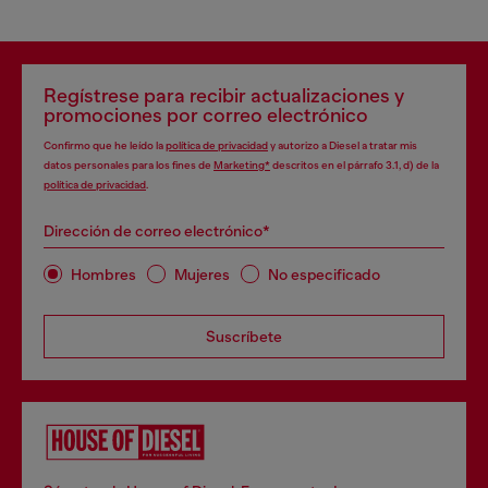
Regístrese para recibir actualizaciones y
promociones por correo electrónico
Confirmo que he leído la
política de privacidad
y autorizo a Diesel a tratar mis
datos personales para los fines de
Marketing*
descritos en el párrafo 3.1, d) de la
política de privacidad
.
Dirección de correo electrónico*
Hombres
Mujeres
No especificado
Suscríbete