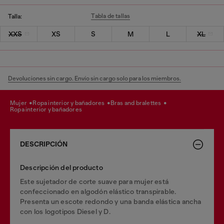
Tabla de tallas
Talla:
XXS
XS
S
M
L
XL
Devoluciones sin cargo. Envío sin cargo solo para los miembros.
mujer
ropa interior y bañadores
bras and bralettes
ropa interior y bañadores
DESCRIPCIÓN
Descripción del producto
Este sujetador de corte suave para mujer está
confeccionado en algodón elástico transpirable.
Presenta un escote redondo y una banda elástica ancha
con los logotipos Diesel y D.