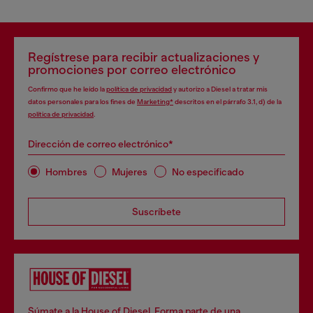
Regístrese para recibir actualizaciones y
promociones por correo electrónico
Confirmo que he leído la
política de privacidad
y autorizo a Diesel a tratar mis
datos personales para los fines de
Marketing*
descritos en el párrafo 3.1, d) de la
política de privacidad
.
Dirección de correo electrónico*
Hombres
Mujeres
No especificado
Suscríbete
Súmate a la House of Diesel. Forma parte de una