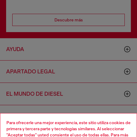
Descubre más
AYUDA
APARTADO LEGAL
EL MUNDO DE DIESEL
CORPORATIVO
Para ofrecerle una mejor experiencia, este sitio utiliza cookies de
primera y tercera parte y tecnologías similares. Al seleccionar
"Aceptar todas" usted consiente el uso de todas ellas. Para más