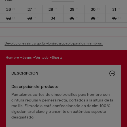
26
27
28
29
30
31
32
33
34
36
38
40
Devoluciones sin cargo. Envío sin cargo solo para los miembros.
hombre
jeans
ver todo
shorts
DESCRIPCIÓN
Descripción del producto
Pantalones cortos de cinco bolsillos para hombre con
cintura regular y pernera recta, cortados a la altura de la
rodilla. El modelo está confeccionado en denim 100 %
algodón azul claro y transmite un auténtico aspecto
desgastado.