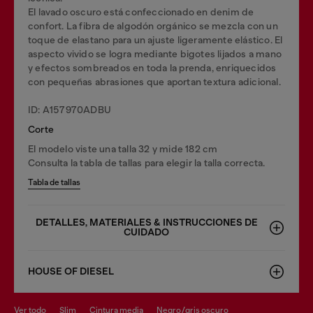
El lavado oscuro está confeccionado en denim de
confort. La fibra de algodón orgánico se mezcla con un
toque de elastano para un ajuste ligeramente elástico. El
aspecto vivido se logra mediante bigotes lijados a mano
y efectos sombreados en toda la prenda, enriquecidos
con pequeñas abrasiones que aportan textura adicional.
ID: A157970ADBU
Corte
El modelo viste una talla 32 y mide 182 cm
Consulta la tabla de tallas para elegir la talla correcta.
Tabla de tallas
DETALLES, MATERIALES & INSTRUCCIONES DE
CUIDADO
HOUSE OF DIESEL
ver todo
slim
cintura media
negro/gris oscuro