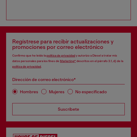
Regístrese para recibir actualizaciones y
promociones por correo electrónico
Confirmo que he leído la
política de privacidad
y autorizo a Diesel a tratar mis
datos personales para los fines de
Marketing*
descritos en el párrafo 3.1, d) de la
política de privacidad
.
Dirección de correo electrónico*
Hombres
Mujeres
No especificado
Suscríbete