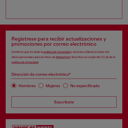
Regístrese para recibir actualizaciones y
promociones por correo electrónico
Confirmo que he leído la
política de privacidad
y autorizo a Diesel a tratar mis
datos personales para los fines de
Marketing*
descritos en el párrafo 3.1, d) de la
política de privacidad
.
Dirección de correo electrónico*
Hombres
Mujeres
No especificado
Suscríbete