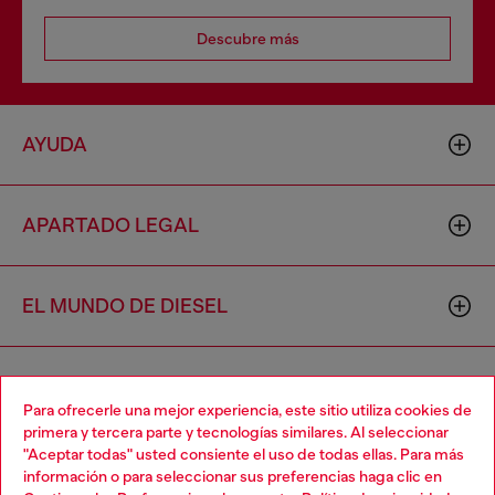
Descubre más
AYUDA
APARTADO LEGAL
EL MUNDO DE DIESEL
CORPORATIVO
Para ofrecerle una mejor experiencia, este sitio utiliza cookies de
primera y tercera parte y tecnologías similares. Al seleccionar
"Aceptar todas" usted consiente el uso de todas ellas. Para más
Choose your location
información o para seleccionar sus preferencias haga clic en