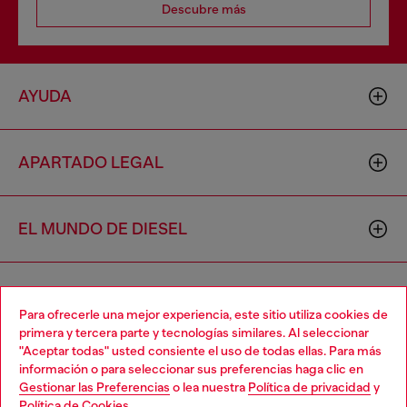
Descubre más
AYUDA
APARTADO LEGAL
EL MUNDO DE DIESEL
CORPORATIVO
Para ofrecerle una mejor experiencia, este sitio utiliza cookies de
primera y tercera parte y tecnologías similares. Al seleccionar
"Aceptar todas" usted consiente el uso de todas ellas. Para más
Choose your location
información o para seleccionar sus preferencias haga clic en
Gestionar las Preferencias
o lea nuestra
Política de privacidad
y
You are currently browsing México website, but it seems you
Política de Cookies
.