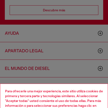
Descubre más
AYUDA
APARTADO LEGAL
EL MUNDO DE DIESEL
CORPORATIVO
Para ofrecerle una mejor experiencia, este sitio utiliza cookies de
primera y tercera parte y tecnologías similares. Al seleccionar
"Aceptar todas" usted consiente el uso de todas ellas. Para más
Choose your location
información o para seleccionar sus preferencias haga clic en