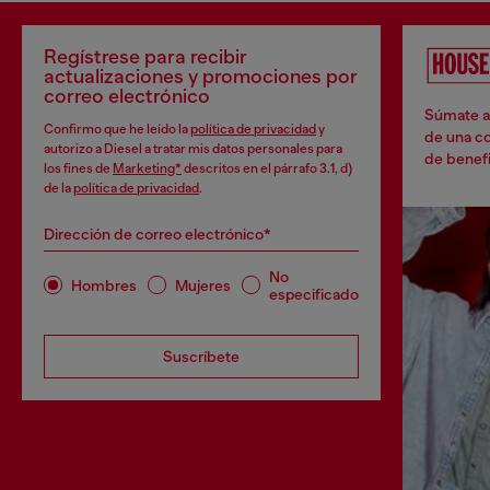
Regístrese para recibir
actualizaciones y promociones por
correo electrónico
Súmate a 
Confirmo que he leído la
política de privacidad
y
de una co
autorizo a Diesel a tratar mis datos personales para
de benefi
los fines de
Marketing*
descritos en el párrafo 3.1, d)
de la
política de privacidad
.
Dirección de correo electrónico*
No
Hombres
Mujeres
especificado
Suscríbete