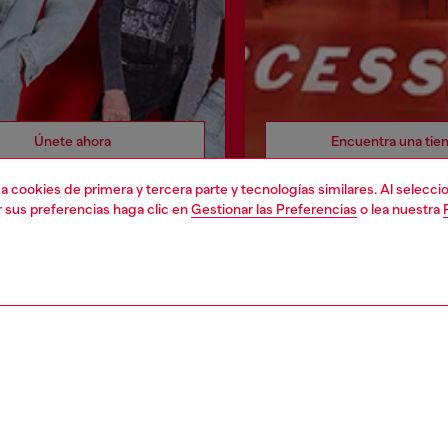
Únete ahora
Encuentra una tie
liza cookies de primera y tercera parte y tecnologías similares. Al selec
r sus preferencias haga clic en
Gestionar las Preferencias
o lea nuestra
DO LEGAL
EL MUNDO DE DIESEL
cookie
Acerca de Diesel
 sobre datos personales
Sostenibilidad
 venta
Trabaja con nosotros
 de uso
OTB Foundation
devolución