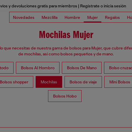
víos y devoluciones gratis para miembros | Regístrate o inicia sesión
Novedades
Mezclilla
Hombre
Mujer
Regalos
Ho
Mochilas Mujer
o que necesitas de nuestra gama de bolsos para Mujer, que cubre dife
de mochilas, así como bolsos pequeños y de mano.
 todo
Bolsos Al Hombro
Bolsos De Mano
Bolso cruza
Bolsos shopper
Mochilas
Bolsos de viaje
Mini Bolsos
Bolsos Hobo