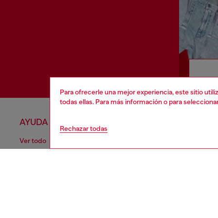
Para ofrecerle una mejor experiencia, este sitio uti
todas ellas. Para más información o para selecciona
AYUDA
APARTA
Rechazar todas
Ver todo
Política de 
Estado de la orden
Información
Envíos
Términos de
Devoluciones
Condiciones
Envíanos un mensaje
Política de 
Verificación de autenticidad