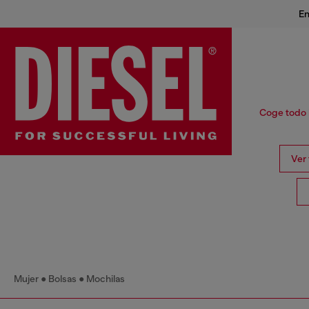
En
Coge todo l
Ver
Mujer
Bolsas
Mochilas