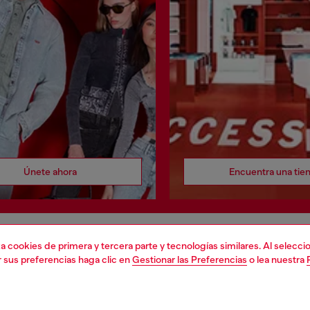
Únete ahora
Encuentra una tie
liza cookies de primera y tercera parte y tecnologías similares. Al selec
DO LEGAL
EL MUNDO DE DIESEL
r sus preferencias haga clic en
Gestionar las Preferencias
o lea nuestra
cookie
Acerca de Diesel
 sobre datos personales
Sostenibilidad
 venta
Trabaja con nosotros