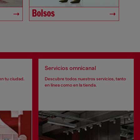
Bolsos
Servicios omnicanal
en tu ciudad.
Descubre todos nuestros servicios, tanto
en línea como en la tienda.