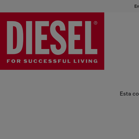
En
Double-D Bag
Esta co