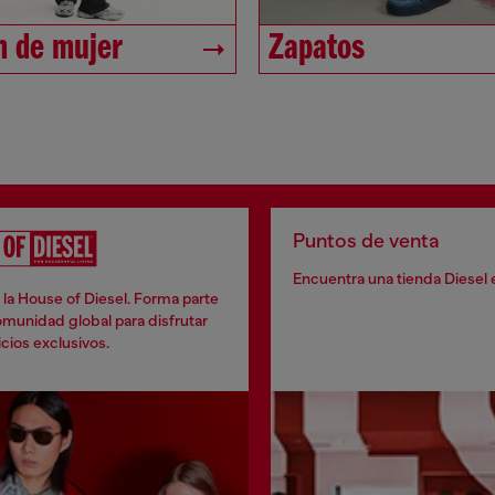
 de mujer
Zapatos
Puntos de venta
Encuentra una tienda Diesel 
la House of Diesel. Forma parte
munidad global para disfrutar
cios exclusivos.