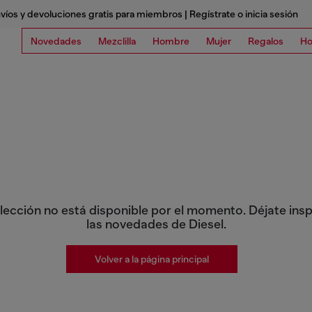
víos y devoluciones gratis para miembros | Regístrate o inicia sesión
Novedades
Mezclilla
Hombre
Mujer
Regalos
Ho
lección no está disponible por el momento. Déjate insp
las novedades de Diesel.
Volver a la página principal