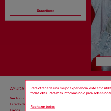
Suscríbete
Para ofrecerle una mejor experiencia, este sitio uti
AYUDA
APARTA
todas ellas. Para más información o para selecciona
Ver todo
Política de 
Estado de la orden
Información
Rechazar todas
Envíos
Términos de