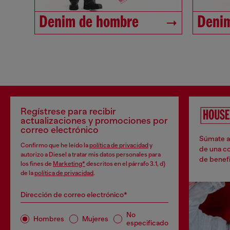
Denim de hombre
Denim
Regístrese para recibir
actualizaciones y promociones por
correo electrónico
Súmate a 
Confirmo que he leído la
política de privacidad
y
de una co
autorizo a Diesel a tratar mis datos personales para
de benefi
los fines de
Marketing*
descritos en el párrafo 3.1, d)
de la
política de privacidad
.
Dirección de correo electrónico*
No
Hombres
Mujeres
especificado