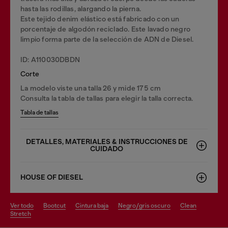
hasta las rodillas, alargando la pierna.
Este tejido denim elástico está fabricado con un
porcentaje de algodón reciclado. Este lavado negro
limpio forma parte de la selección de ADN de Diesel.
ID: A110030DBDN
Corte
La modelo viste una talla 26 y mide 175 cm
Consulta la tabla de tallas para elegir la talla correcta.
Tabla de tallas
DETALLES, MATERIALES & INSTRUCCIONES DE
CUIDADO
HOUSE OF DIESEL
ver todo
bootcut
cintura baja
negro/gris oscuro
clean
stretch