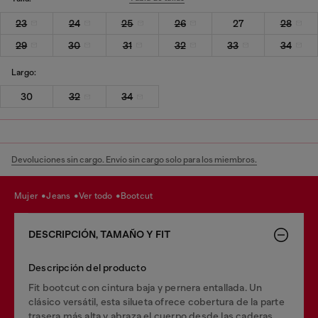
23
24
25
26
27
28
29
30
31
32
33
34
Largo:
30
32
34
Devoluciones sin cargo. Envío sin cargo solo para los miembros.
mujer
jeans
ver todo
bootcut
DESCRIPCIÓN, TAMAÑO Y FIT
Descripción del producto
Fit bootcut con cintura baja y pernera entallada. Un
clásico versátil, esta silueta ofrece cobertura de la parte
trasera más alta y abraza el cuerpo desde las caderas