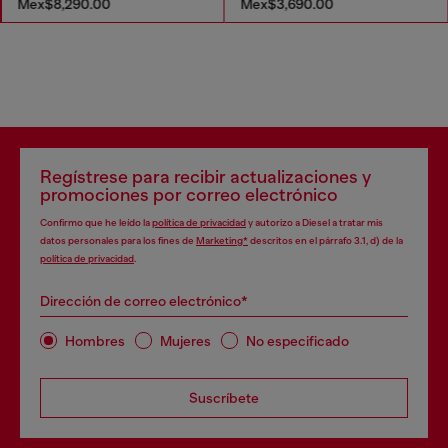
Mex$8,290.00
Mex$3,690.00
Regístrese para recibir actualizaciones y
promociones por correo electrónico
Confirmo que he leído la
política de privacidad
y autorizo a Diesel a tratar mis
datos personales para los fines de
Marketing*
descritos en el párrafo 3.1, d) de la
política de privacidad
.
Dirección de correo electrónico*
Hombres
Mujeres
No especificado
Suscríbete