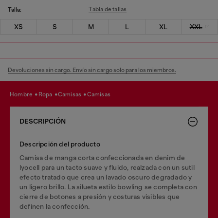
Tabla de tallas
Talla:
XS
S
M
L
XL
XXL
Devoluciones sin cargo. Envío sin cargo solo para los miembros.
hombre
ropa
camisas
camisas
DESCRIPCIÓN
Descripción del producto
Camisa de manga corta confeccionada en denim de
lyocell para un tacto suave y fluido, realzada con un sutil
efecto tratado que crea un lavado oscuro degradado y
un ligero brillo. La silueta estilo bowling se completa con
cierre de botones a presión y costuras visibles que
definen la confección.