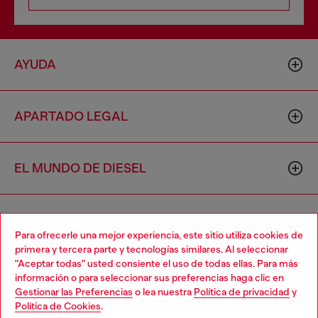
AYUDA
APARTADO LEGAL
EL MUNDO DE DIESEL
CORPORATIVO
Para ofrecerle una mejor experiencia, este sitio utiliza cookies de
primera y tercera parte y tecnologías similares. Al seleccionar
"Aceptar todas" usted consiente el uso de todas ellas. Para más
Choose your location
información o para seleccionar sus preferencias haga clic en
Gestionar las Preferencias
o lea nuestra
Política de privacidad
y
You are currently browsing México website, but it seems you
Política de Cookies
.
may be based in United States